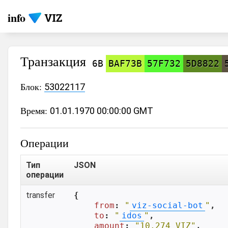
info
Транзакция
6B
BAF73B
57F732
5D8822
Блок:
53022117
Время:
01.01.1970 00:00:00 GMT
Операции
Тип
JSON
операции
transfer
{

from
: 
"
viz-social-bot
"
,

to
: 
"
idos
"
,

amount
: 
"10.274 VIZ"
,
