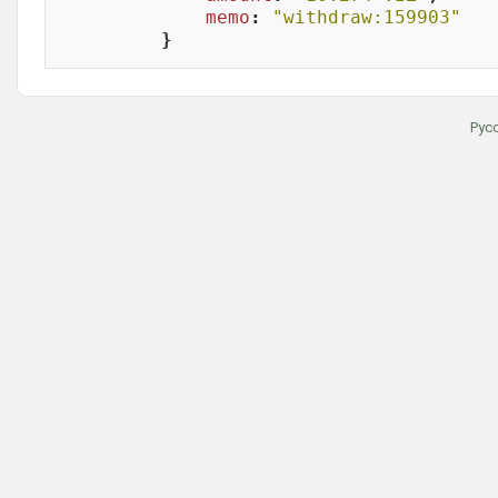
memo
: 
"withdraw:159903"
}
Рус