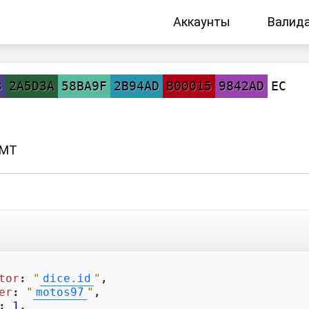
Аккаунты
Валид
3
2A5D3A
58BA9F
2B94AD
B00015
9842AD
EC
GMT
tor
: 
"
dice.id
"
,

er
: 
"
motos97
"
,

: 
1
,
