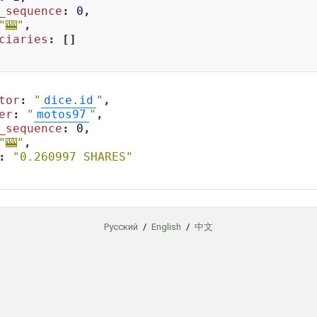
_sequence
: 
0
,

"🎰"
,

ciaries
: []

tor
: 
"
dice.id
"
,

er
: 
"
motos97
"
,

_sequence
: 
0
,

"🎰"
,

: 
"0.260997 SHARES"
Русский
/
English
/
中文