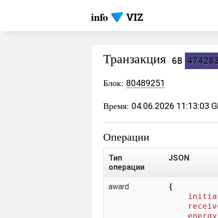
info
Транзакция
6B
47428
Блок:
80489251
Время:
04.06.2026 11:13:03 
Операции
Тип
JSON
операции
award
{

initia
receiv
energy