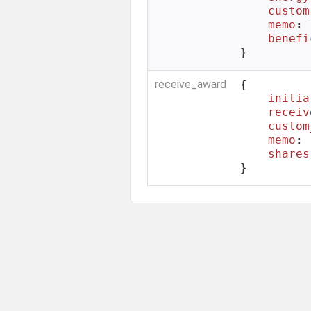
custom
memo
: 
benefi
}
receive_award
{

initia
receiv
custom
memo
: 
shares
}