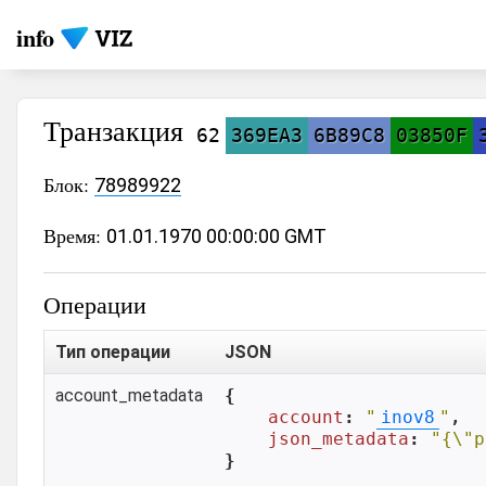
info
Транзакция
62
369EA3
6B89C8
03850F
Блок:
78989922
Время:
01.01.1970 00:00:00 GMT
Операции
Тип операции
JSON
account_metadata
{

account
: 
"
inov8
"
,

json_metadata
: 
"{\"p
}