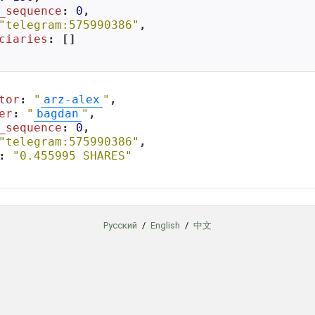
_sequence
: 
0
,

"telegram:575990386"
,

ciaries
: []

tor
: 
"
arz-alex
"
,

er
: 
"
bagdan
"
,

_sequence
: 
0
,

"telegram:575990386"
,

: 
"0.455995 SHARES"
Русский
/
English
/
中文