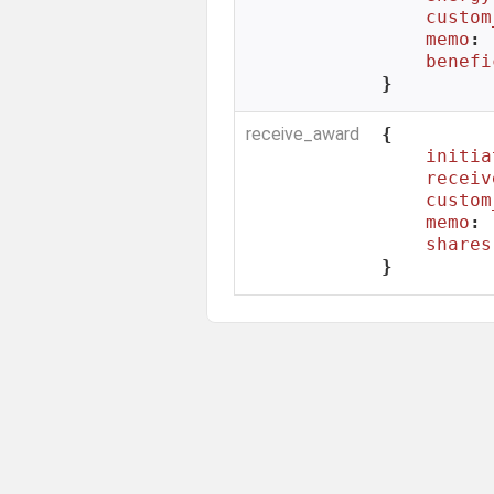
custom
memo
: 
benefi
}
receive_award
{

initia
receiv
custom
memo
: 
shares
}