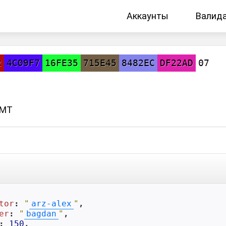
Аккаунты
Валид
2
4C09F7
16FE35
715E45
8482EC
DF22AD
07
GMT
tor
: 
"
arz-alex
"
,

er
: 
"
bagdan
"
,

: 
150
,
