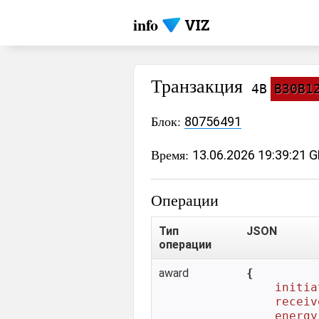
info
Транзакция
4B
B30B1
Блок:
80756491
Время:
13.06.2026 19:39:21 
Операции
Тип
JSON
операции
award
{

initia
receiv
energy