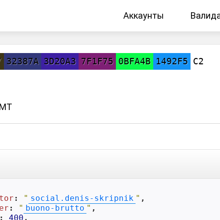
Аккаунты
Валид
7
32387A
3D20A3
7F1F75
0BFA4B
1492F5
C2
GMT
tor
: 
"
social.denis-skripnik
"
,

er
: 
"
buono-brutto
"
,

: 
400
,
