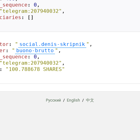
_sequence
: 
0
,

"telegram:207940032"
,

ciaries
: []

tor
: 
"
social.denis-skripnik
"
,

er
: 
"
buono-brutto
"
,

_sequence
: 
0
,

"telegram:207940032"
,

: 
"100.788678 SHARES"
Русский
/
English
/
中文