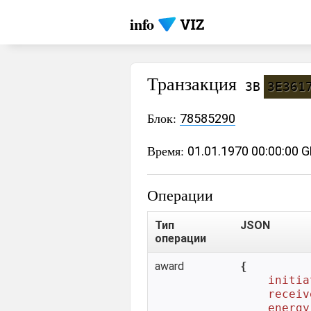
info
Транзакция
3B
3E361
Блок:
78585290
Время:
01.01.1970 00:00:00 
Операции
Тип
JSON
операции
award
{

initia
receiv
energy