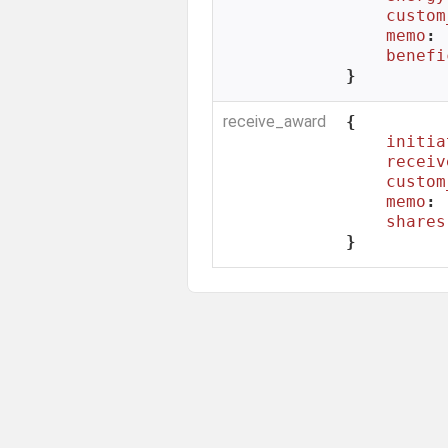
custom
memo
: 
benefi
}
receive_award
{

initia
receiv
custom
memo
: 
shares
}