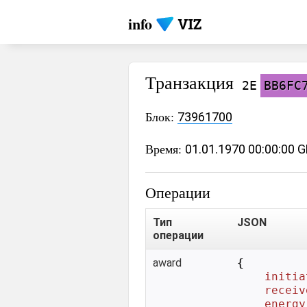
info
Транзакция
2E
BB6FC
Блок:
73961700
Время:
01.01.1970 00:00:00 
Операции
Тип
JSON
операции
award
{

initia
receiv
energy