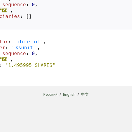
_sequence
: 
0
,

"🎰"
,

ciaries
: []

tor
: 
"
dice.id
"
,

er
: 
"
ksunit
"
,

_sequence
: 
0
,

"🎰"
,

: 
"1.495995 SHARES"
Русский
/
English
/
中文