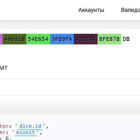
Аккаунты
Валид
7
496918
54E654
3F89FA
4D223A
8FE87B
DB
GMT
tor
: 
"
dice.id
"
,

er
: 
"
ksunit
"
,

: 
6
,
