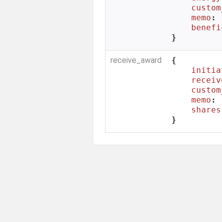
custom
memo
: 
benefi
}
receive_award
{

initia
receiv
custom
memo
: 
shares
}