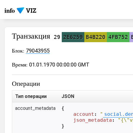
info
Транзакция
29
2E6259
B4B220
4FB752
Блок:
79043955
Время:
01.01.1970 00:00:00 GMT
Операции
Тип операции
JSON
account_metadata
{

account
: 
"
social.de
json_metadata
: 
"{\"v
}