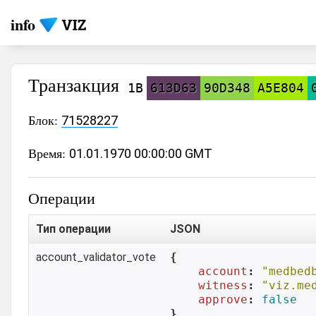
info
Транзакция
1B
613D63
90D348
A5E804
Блок:
71528227
Время:
01.01.1970 00:00:00 GMT
Операции
Тип операции
JSON
account_validator_vote
{

account
: 
"medbed
witness
: 
"viz.me
approve
: 
false
}