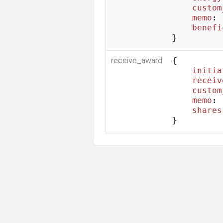
custom
memo
: 
benefi
}
receive_award
{

initia
receiv
custom
memo
: 
shares
}