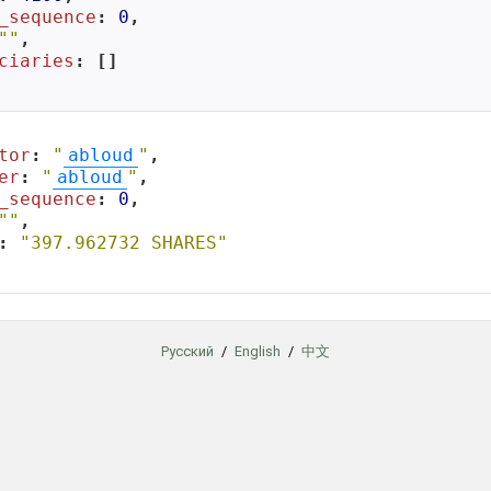
_sequence
: 
0
,

""
,

ciaries
: []

tor
: 
"
abloud
"
,

er
: 
"
abloud
"
,

_sequence
: 
0
,

""
,

: 
"397.962732 SHARES"
Русский
/
English
/
中文