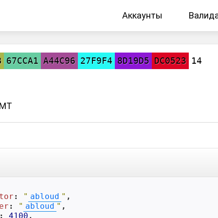
Аккаунты
Валид
B
67CCA1
A44C96
27F9F4
8D19D5
DC0523
14
GMT
tor
: 
"
abloud
"
,

er
: 
"
abloud
"
,

: 
4100
,
