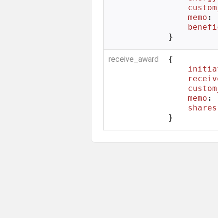
custom
memo
: 
benefi
}
receive_award
{

initia
receiv
custom
memo
: 
shares
}