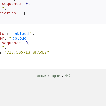
_sequence
: 
0
,

""
,

ciaries
: []

tor
: 
"
abloud
"
,

er
: 
"
abloud
"
,

_sequence
: 
0
,

""
,

: 
"719.595713 SHARES"
Русский
/
English
/
中文