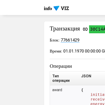
info
Транзакция
0D
30C14
Блок:
77661429
Время:
01.01.1970 00:00:00 
Операции
Тип
JSON
операции
award
{

initia
receiv
energy