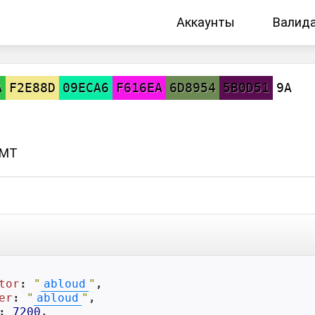
Аккаунты
Валид
A
F2E88D
09ECA6
F616EA
6D8954
5B0D51
9A
GMT
tor
: 
"
abloud
"
,

er
: 
"
abloud
"
,

: 
7200
,
