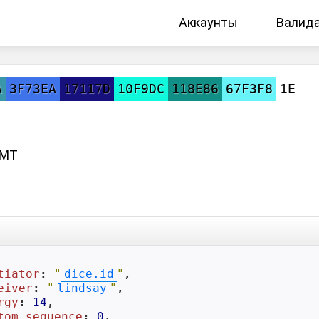
Аккаунты
Валид
A
3F73EA
17117D
10F9DC
118E86
67F3F8
1E
GMT
tiator
: 
"
dice.id
"
,

eiver
: 
"
lindsay
"
,

rgy
: 
14
,

tom_sequence
: 
0
,
