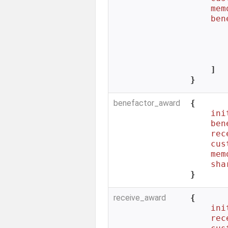
mem
ben
        
        
    ]

}
benefactor_award
{

ini
ben
rec
cus
mem
sha
}
receive_award
{

ini
rec