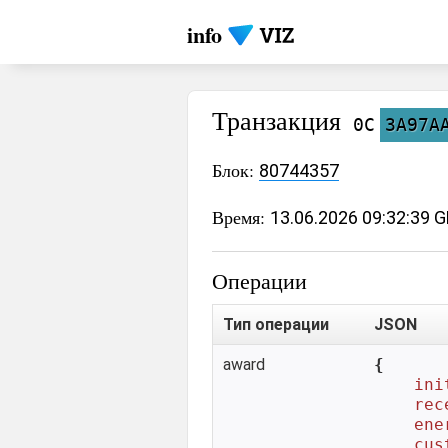
info
Транзакция
0C
3A97A
Блок:
80744357
Время:
13.06.2026 09:32:39 
Операции
Тип операции
JSON
award
{

ini
rec
ene
cus