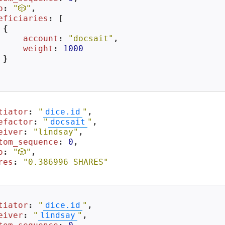
o
: 
"🎲"
,

eficiaries
: [

{

account
: 
"docsait"
,

weight
: 
1000
}

tiator
: 
"
dice.id
"
,

efactor
: 
"
docsait
"
,

eiver
: 
"lindsay"
,

tom_sequence
: 
0
,

o
: 
"🎲"
,

res
: 
"0.386996 SHARES"
tiator
: 
"
dice.id
"
,

eiver
: 
"
lindsay
"
,
