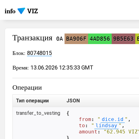
info
Транзакция
0A
BA906F
4AD856
9B5E63
Блок:
80748015
Время:
13.06.2026 12:35:33 GMT
Операции
Тип операции
JSON
transfer_to_vesting
{

from
: 
"
dice.id
"
,

to
: 
"
lindsay
"
,

amount
: 
"62.945 VIZ
}