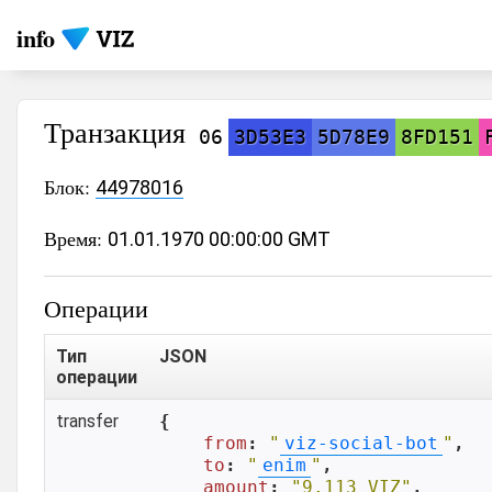
info
Транзакция
06
3D53E3
5D78E9
8FD151
Блок:
44978016
Время:
01.01.1970 00:00:00 GMT
Операции
Тип
JSON
операции
transfer
{

from
: 
"
viz-social-bot
"
,

to
: 
"
enim
"
,

amount
: 
"9.113 VIZ"
,
