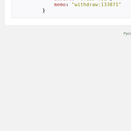
memo
: 
"withdraw:133871"
}
Рус