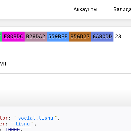
Аккаунты
Валид
7
E80BDC
B28DA2
559BFF
B56D27
6A80DD
23
GMT
tor
: 
"
social.tisnu
"
,

er
: 
"
tisnu
"
,

: 
10000
,
