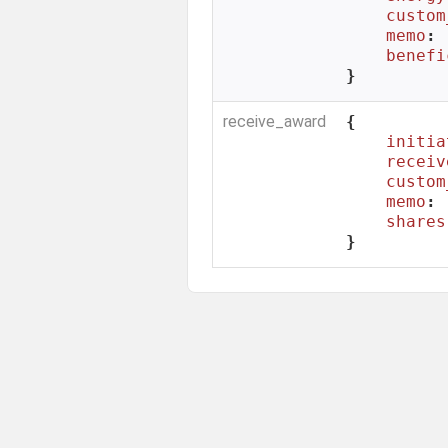
custom
memo
: 
benefi
}
receive_award
{

initia
receiv
custom
memo
: 
shares
}