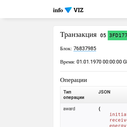
info
Транзакция
05
3FD17
Блок:
76837985
Время:
01.01.1970 00:00:00 
Операции
Тип
JSON
операции
award
{

initia
receiv
energy