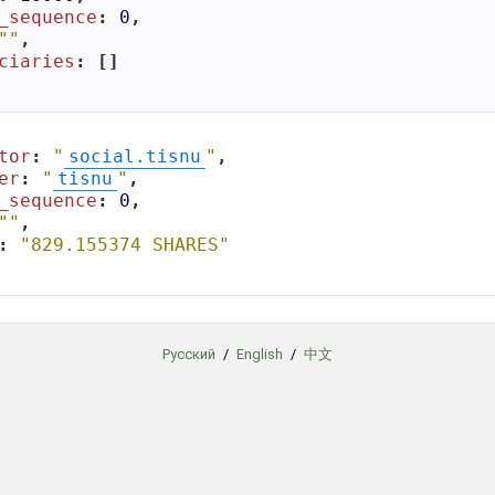
_sequence
: 
0
,

""
,

ciaries
: []

tor
: 
"
social.tisnu
"
,

er
: 
"
tisnu
"
,

_sequence
: 
0
,

""
,

: 
"829.155374 SHARES"
Русский
/
English
/
中文