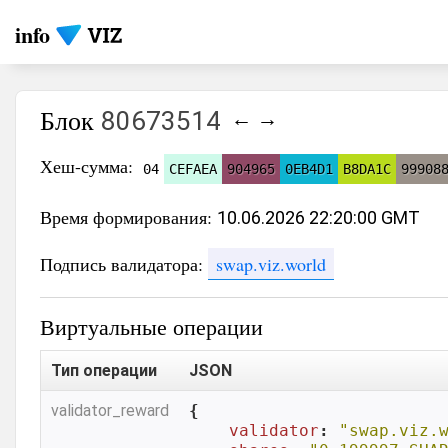
info
Блок
80673514
←
→
Хеш-сумма:
04
CEFAEA
904965
0EB4D1
B8DA1C
99908
Время формирования:
10.06.2026 22:20:00 GMT
Подпись валидатора:
swap.viz.world
Виртуальные операции
Тип операции
JSON
validator_reward
{

validator
: 
"swap.viz.