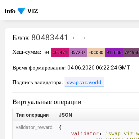
info
Блок
80483441
←
→
Хеш-сумма:
04
CC1471
B572B7
EDCDB0
911EB6
7A496
Время формирования:
04.06.2026 06:22:24 GMT
Подпись валидатора:
swap.viz.world
Виртуальные операции
Тип операции
JSON
validator_reward
{

validator
: 
"swap.viz.