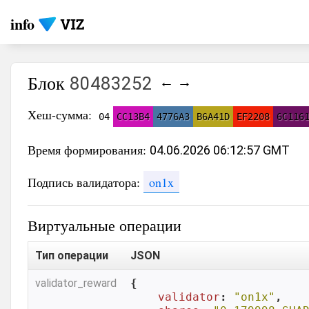
info
Блок
80483252
←
→
Хеш-сумма:
04
CC13B4
4776A3
B6A41D
EF2208
6C116
Время формирования:
04.06.2026 06:12:57 GMT
Подпись валидатора:
on1x
Виртуальные операции
Тип операции
JSON
validator_reward
{

validator
: 
"on1x"
,
