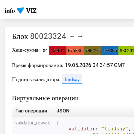
info
Блок
80023324
←
→
Хеш-сумма:
04
C50F1C
E75F3C
7B6C1F
176DB5
9BC20
Время формирования:
19.05.2026 04:34:57 GMT
Подпись валидатора:
lindsay
Виртуальные операции
Тип операции
JSON
validator_reward
{

validator
: 
"lindsay"
,
