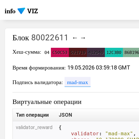
info
Блок
80022611
←
→
Хеш-сумма:
04
C50C53
521719
412D40
12C3B0
86B19
Время формирования:
19.05.2026 03:59:18 GMT
Подпись валидатора:
mad-max
Виртуальные операции
Тип операции
JSON
validator_reward
{

validator
: 
"mad-max"
,
