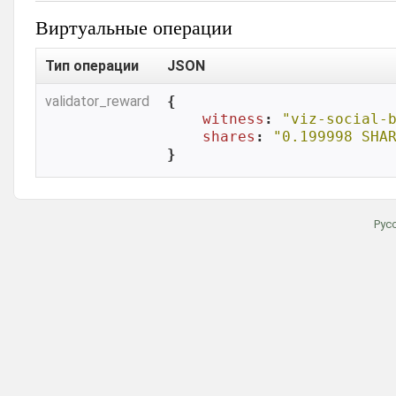
Виртуальные операции
Тип операции
JSON
validator_reward
{

witness
: 
"viz-social-
shares
: 
"0.199998 SHA
}
Рус