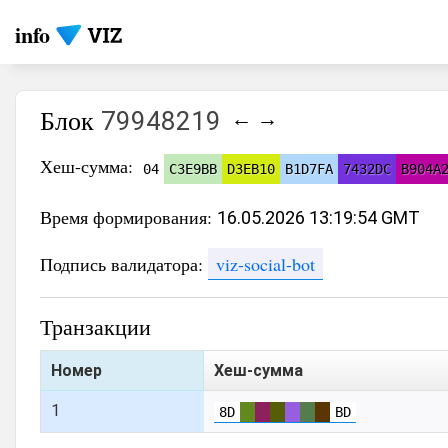
info
Блок
79948219
←
→
Хеш-сумма:
04
C3E9BB
D3EB10
B1D7FA
7432DC
B904A
Время формирования:
16.05.2026 13:19:54 GMT
Подпись валидатора:
viz-social-bot
Транзакции
Номер
Хеш-сумма
1
8D
BD