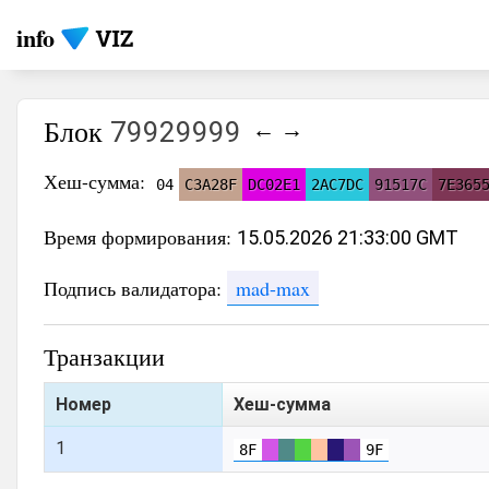
info
Блок
79929999
←
→
Хеш-сумма:
04
C3A28F
DC02E1
2AC7DC
91517C
7E365
Время формирования:
15.05.2026 21:33:00 GMT
Подпись валидатора:
mad-max
Транзакции
Номер
Хеш-сумма
1
8F
9F