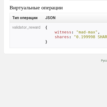
Виртуальные операции
Тип операции
JSON
validator_reward
{

witness
: 
"mad-max"
,

shares
: 
"0.199998 SHA
}
Рус