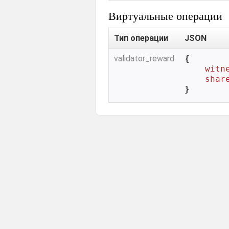
Виртуальные операции
Тип операции
JSON
validator_reward
{

witn
shar
}