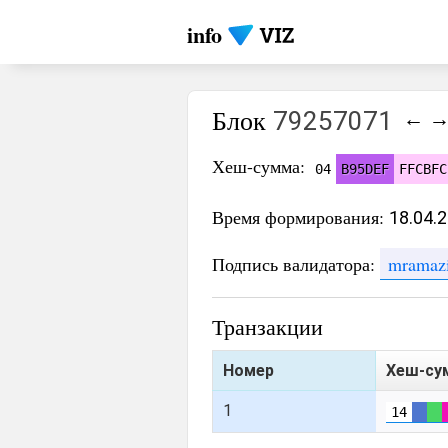
info
Блок
79257071
←
Хеш-сумма:
04
B95DEF
FFCBFC
Время формирования:
18.04.
Подпись валидатора:
mramaz
Транзакции
Номер
Хеш-су
1
14