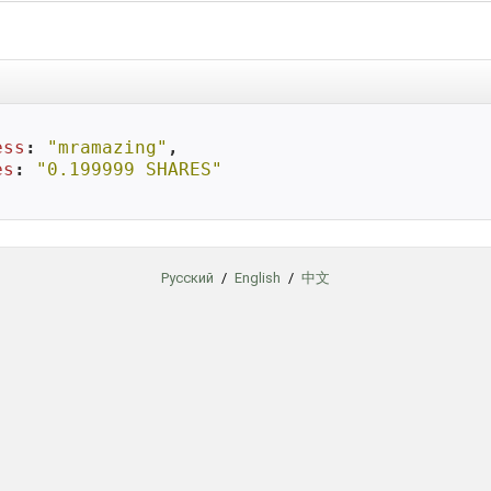
ess
: 
"mramazing"
,

es
: 
"0.199999 SHARES"
Русский
/
English
/
中文