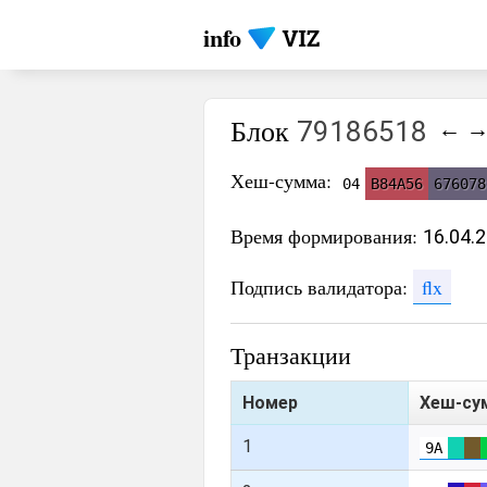
info
Блок
79186518
←
Хеш-сумма:
04
B84A56
676078
Время формирования:
16.04.
Подпись валидатора:
flx
Транзакции
Номер
Хеш-су
1
9A