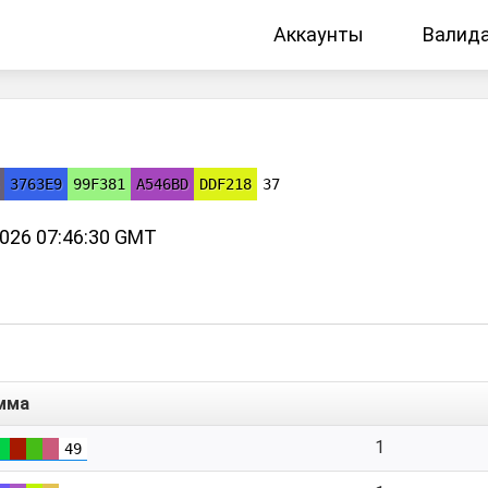
Аккаунты
Валид
→
3763E9
99F381
A546BD
DDF218
37
2026 07:46:30 GMT
мма
1
49