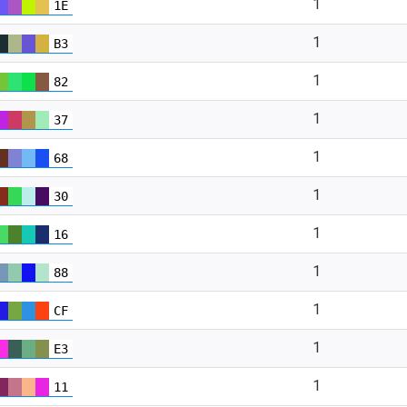
1
1E
1
B3
1
82
1
37
1
68
1
30
1
16
1
88
1
CF
1
E3
1
11