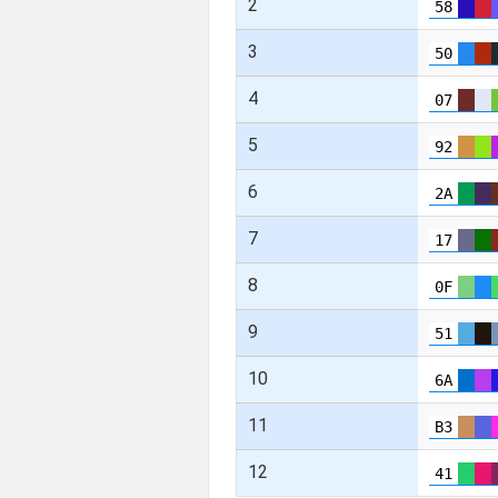
2
58
3
50
4
07
5
92
6
2A
7
17
8
0F
9
51
10
6A
11
B3
12
41