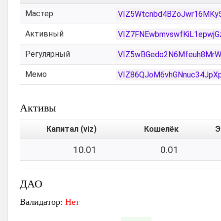
Мастер
VIZ5Wtcnbd4BZoJwr16MKy5
Активный
VIZ7FNEwbmvswfKiL1epwjG
Регулярный
VIZ5wBGedo2N6Mfeuh8Mr
Мемо
VIZ86QJoM6vhGNnuc34JpX
Активы
Капитал (viz)
Кошелёк
Э
10.01
0.01
ДАО
Валидатор:
Нет