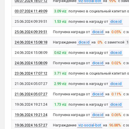
04.07.2024 18:07:12
Награждение
viz-social-bot
на
99%
с зам
03.07.2024 11:49:09
3.09 viz
получено в социальный капитал 
25.06.2024 09:39:51
1.53 viz
получено в награду от
dice.id
25.06.2024 09:39:51
Получена награда от
dice.id
на
0.05%
с з
24.06.2024 15:08:18
Награждение
dice.id
на
0%
с заметкой
1
24.06.2024 15:08:09
0.62 viz
получено в награду от
dice.id
24.06.2024 15:08:09
Получена награда от
dice.id
на
0.02%
с з
23.06.2024 17:07:12
3.71 viz
получено в социальный капитал 
21.06.2024 05:07:27
2.99 viz
получено в награду от
dice.id
21.06.2024 05:07:27
Получена награда от
dice.id
на
0.11%
с з
19.06.2024 19:21:24
1.73 viz
получено в награду от
dice.id
19.06.2024 19:21:24
Получена награда от
dice.id
на
0.06%
с з
19.06.2024 16:57:27
Награждение
viz-social-bot
на
96.88%
с з