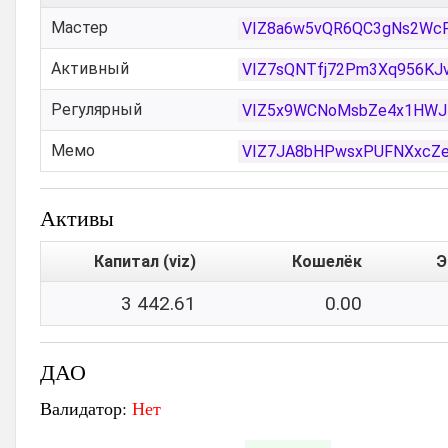
Мастер
VIZ8a6w5vQR6QC3gNs2WcP
Активный
VIZ7sQNTfj72Pm3Xq956K
Регулярный
VIZ5x9WCNoMsbZe4x1HWJR
Мемо
VIZ7JA8bHPwsxPUFNXxcZe
Активы
Капитал (viz)
Кошелёк
Э
3 442.61
0.00
ДАО
Валидатор:
Нет