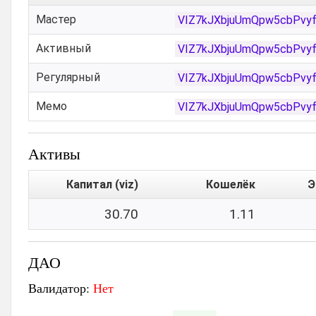
Мастер
VIZ7kJXbjuUmQpw5cbPvy
Активный
VIZ7kJXbjuUmQpw5cbPvy
Регулярный
VIZ7kJXbjuUmQpw5cbPvy
Мемо
VIZ7kJXbjuUmQpw5cbPvy
Активы
Капитал (viz)
Кошелёк
Э
30.70
1.11
ДАО
Валидатор:
Нет