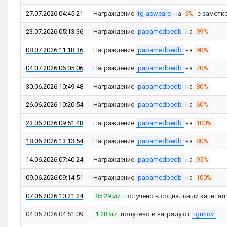
27.07.2026 04:45:21
Награждение
tg-asweare
на
5%
с заметк
23.07.2026 05:13:36
Награждение
papamedbedb
на
99%
08.07.2026 11:18:36
Награждение
papamedbedb
на
90%
04.07.2026 06:05:06
Награждение
papamedbedb
на
70%
30.06.2026 10:49:48
Награждение
papamedbedb
на
80%
26.06.2026 10:20:54
Награждение
papamedbedb
на
60%
23.06.2026 09:51:48
Награждение
papamedbedb
на
100%
18.06.2026 13:13:54
Награждение
papamedbedb
на
80%
14.06.2026 07:40:24
Награждение
papamedbedb
на
95%
09.06.2026 09:14:51
Награждение
papamedbedb
на
100%
07.05.2026 10:21:24
85.29 viz
получено в социальный капитал
04.05.2026 04:51:09
1.28 viz
получено в награду от
igrinov