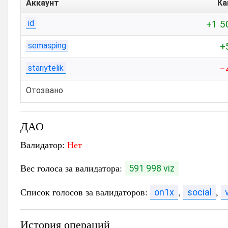
Аккаунт
Ка
id
+1 5
semasping
+
stariytelik
−
Отозвано
ДАО
Валидатор:
Нет
Вес голоса за валидатора:
591 998 viz
Список голосов за валидаторов:
,
,
on1x
social
История операций