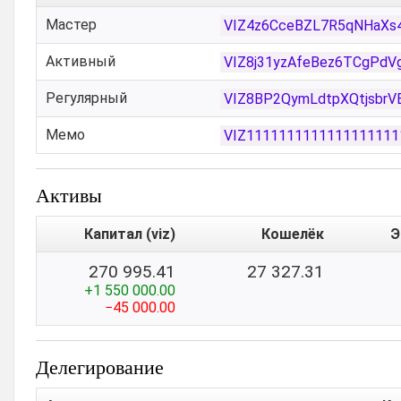
Мастер
VIZ4z6CceBZL7R5qNHaXs
Активный
VIZ8j31yzAfeBez6TCgPdV
Регулярный
VIZ8BP2QymLdtpXQtjsbr
Мемо
VIZ111111111111111111
Активы
Капитал (viz)
Кошелёк
Э
270 995.41
27 327.31
+1 550 000.00
−45 000.00
Делегирование