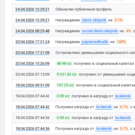
24.04.2026 13:39:21
Обновлен публичный профиль
24.04.2026 13:39:21
Награждение
denis-skripnik
на
0.1%
24.04.2026 08:29:48
Награждение
social.denis-skripnik
на
4%
с
20.04.2026 17:31:24
Награждение
papamedbedb
на
100%
20.04.2026 17:31:09
Остановлено уменьшение социального ка
20.04.2026 15:26:09
48.98 viz
получено в социальный капитал
20.04.2026 07:15:09
9 331.83 viz
получено от уменьшения соци
18.04.2026 09:51:09
197.25 viz
получено в социальный капита
18.04.2026 07:44:42
0.09 viz
получено в награду от
ko4evnik
18.04.2026 07:44:42
Получена награда от
ko4evnik
на
0.1%
с 
18.04.2026 07:44:36
0.09 viz
получено в награду от
ko4evnik
18.04.2026 07:44:36
Получена награда от
ko4evnik
на
0.1%
с 