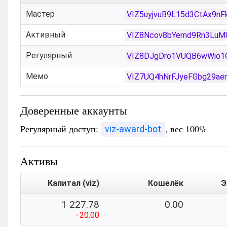
Мастер
VIZ5uyjvuB9L15d3CtAx9n
Активный
VIZ8Ncov8bYemd9Rn3LuM
Регулярный
VIZ8DJgDro1VUQB6wWio1
Мемо
VIZ7UQ4hNrFJyeFGbg29a
Доверенные аккаунты
Регулярный доступ:
, вес 100%
viz-award-bot
Активы
Капитал (viz)
Кошелёк
Э
1 227.78
0.00
−20.00