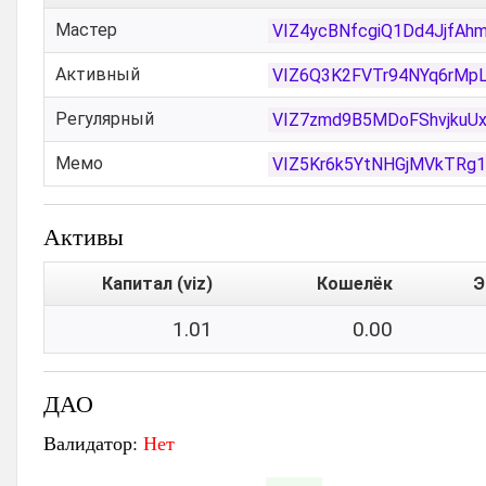
Мастер
VIZ4ycBNfcgiQ1Dd4JjfA
Активный
VIZ6Q3K2FVTr94NYq6rMp
Регулярный
VIZ7zmd9B5MDoFShvjkuUx
Мемо
VIZ5Kr6k5YtNHGjMVkTRg
Активы
Капитал (viz)
Кошелёк
Э
1.01
0.00
ДАО
Валидатор:
Нет