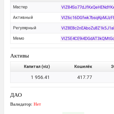
Мастер
VIZ84So77dJfKxQeHENdYK
Активный
VIZ6c16DGfwk7bsqKpMJz
Регулярный
VIZ8E8c2nEAboZu8Z1k5J1
Мемо
VIZ5E4CE9i4DGdAT3kQMtG
Активы
Капитал (viz)
Кошелёк
Э
1 956.41
417.77
ДАО
Валидатор:
Нет