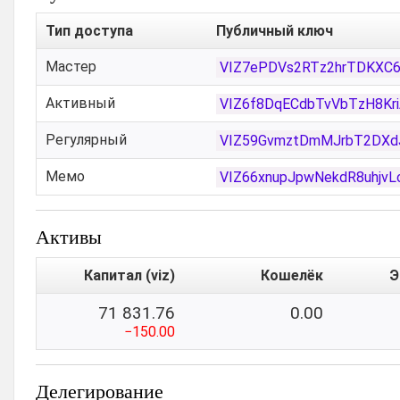
Тип доступа
Публичный ключ
Мастер
VIZ7ePDVs2RTz2hrTDKXC6
Активный
VIZ6f8DqECdbTvVbTzH8Kr
Регулярный
VIZ59GvmztDmMJrbT2DXd
Мемо
VIZ66xnupJpwNekdR8uhjvL
Активы
Капитал (viz)
Кошелёк
Э
71 831.76
0.00
−150.00
Делегирование