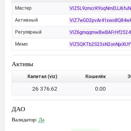
Мастер
VIZ5L9zmcrKYoqNmEUJ6fuN
Активный
VIZ7wGD2pvAr41xwo8Q84w
Регулярный
VIZ6gmqqmwBwBAFrHf252
Мемо
VIZ5QKTb2S23sN2onNjxXU
Активы
Капитал (viz)
Кошелёк
Э
26 376.62
0.00
ДАО
Валидатор:
Да