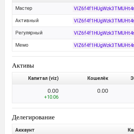
Мастер
VIZ6f4f1HUgWzk3TMUHt4
Активный
VIZ6f4f1HUgWzk3TMUHt4
Регулярный
VIZ6f4f1HUgWzk3TMUHt4
Мемо
VIZ6f4f1HUgWzk3TMUHt4
Активы
Капитал (viz)
Кошелёк
Э
0.00
0.00
+10.06
Делегирование
Аккаунт
Ка