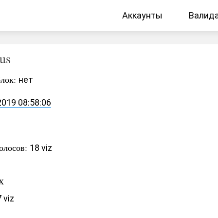
Аккаунты
Валид
us
блок:
нет
2019 08:58:06
олосов:
18 viz
х
 viz