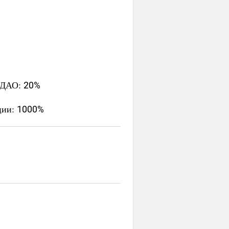
е ДАО:
20%
ции:
1000%