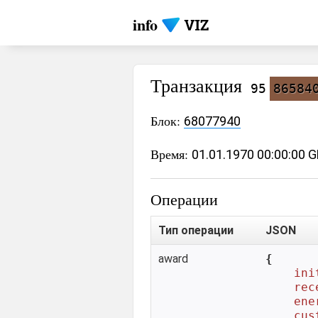
info
Транзакция
95
86584
Блок:
68077940
Время:
01.01.1970 00:00:00 
Операции
Тип операции
JSON
award
{

ini
rec
ene
cus