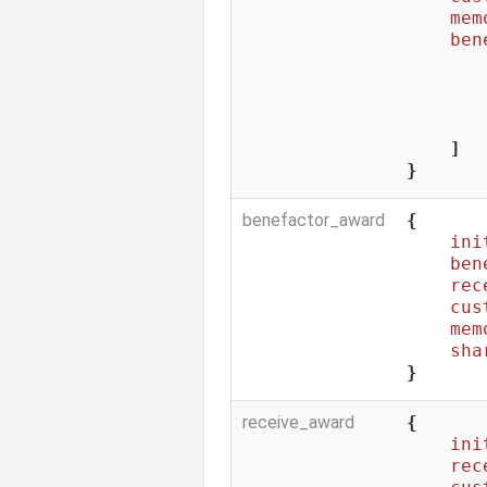
mem
ben
        
        
    ]

}
benefactor_award
{

ini
ben
rec
cus
mem
sha
}
receive_award
{

ini
rec