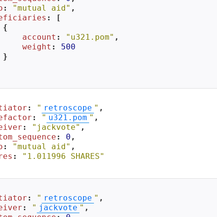
o
: 
"mutual aid"
,

eficiaries
: [

{

account
: 
"u321.pom"
,

weight
: 
500
}

tiator
: 
"
retroscope
"
,

efactor
: 
"
u321.pom
"
,

eiver
: 
"jackvote"
,

tom_sequence
: 
0
,

o
: 
"mutual aid"
,

res
: 
"1.011996 SHARES"
tiator
: 
"
retroscope
"
,

eiver
: 
"
jackvote
"
,
