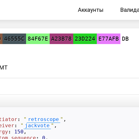
Аккаунты
Валид
0
46555C
84F67E
A23B78
23D224
E77AFB
DB
GMT
tiator
: 
"
retroscope
"
,

eiver
: 
"
jackvote
"
,

rgy
: 
150
,

tom_sequence
: 
0
,
