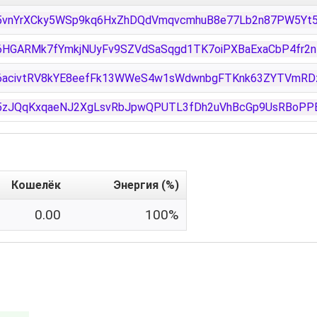
5vnYrXCky5WSp9kq6HxZhDQdVmqvcmhuB8e77Lb2n87PW5Yt
6HGARMk7fYmkjNUyFv9SZVdSaSqgd1TK7oiPXBaExaCbP4fr2n
6acivtRV8kYE8eefFk13WWeS4w1sWdwnbgFTKnk63ZYTVmRD
5zJQqKxqaeNJ2XgLsvRbJpwQPUTL3fDh2uVhBcGp9UsRBoPP
Кошелёк
Энергия (%)
0.00
100%