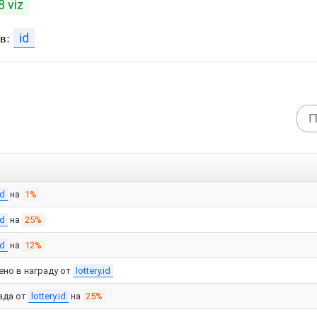
8 viz
ов:
id
id
на
1%
id
на
25%
id
на
12%
ено в награду от
lottery.id
ада от
lottery.id
на
25%