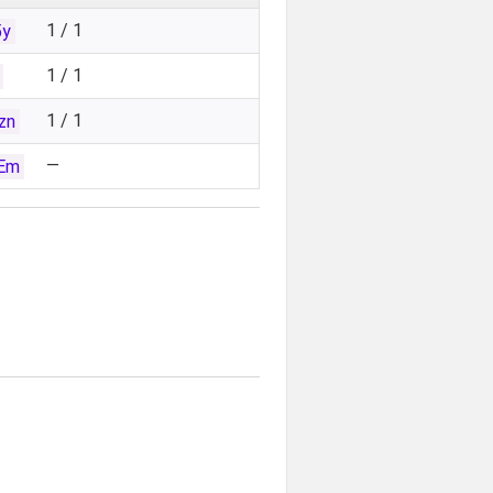
1 / 1
5y
1 / 1
1 / 1
zn
—
Em